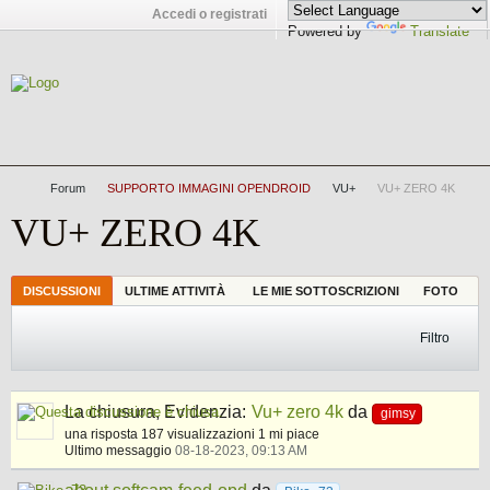
Accedi o registrati
Powered by
Translate
Forum
SUPPORTO IMMAGINI OPENDROID
VU+
VU+ ZERO 4K
VU+ ZERO 4K
DISCUSSIONI
ULTIME ATTIVITÀ
LE MIE SOTTOSCRIZIONI
FOTO
Filtro
La chiusura, Evidenzia:
Vu+ zero 4k
da
gimsy
una risposta
187 visualizzazioni
1 mi piace
Ultimo messaggio
08-18-2023, 09:13 AM