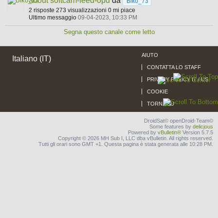
about softcam-feed-opd
da
Biko_73
2 risposte
273 visualizzazioni
0 mi piace
Ultimo messaggio
09-04-2023, 10:33 PM
Segna questo canale come letto
AIUTO
Italiano (IT)
CONTATTA LO STAFF
PRIVACY POLICY IT / US
COOKIE
TORNA SU
DroidSat© openDroid-Team©
Some features by
delicjous
Powered by
vBulletin®
Version 5.7.5
Copyright © 2026 MH Sub I, LLC dba vBulletin. All rights reserved.
Tutti gli orari sono GMT +1. Questa pagina è stata generata alle 10:28 PM.