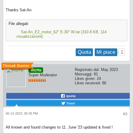
Thanks Sat-An
File allegati
Sat-An_E2_motor_62° E-30° W.rar
(310.8 KB, 114
visualizzazioni)
1
Quota
Mi piace
Registrato dal:
May 2023
W@Rp
Messaggi:
81
Super Moderator
Likes given: 24
Likes received: 86
quota
Tweet
06-12-2023, 05:36 PM
#3
All known and found changes to 11. June '23 updated & fixed !