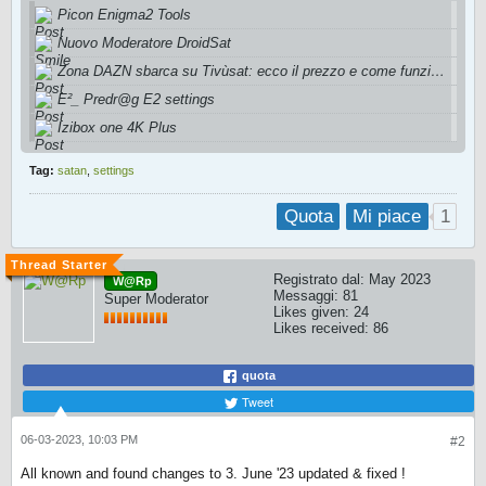
Picon Enigma2 Tools
Nuovo Moderatore DroidSat
Zona DAZN sbarca su Tivùsat: ecco il prezzo e come funziona
E²_ Predr@g E2 settings
Izibox one 4K Plus
Tag:
satan
,
settings
1
Quota
Mi piace
Registrato dal:
May 2023
W@Rp
Messaggi:
81
Super Moderator
Likes given: 24
Likes received: 86
quota
Tweet
06-03-2023, 10:03 PM
#2
All known and found changes to 3. June '23 updated & fixed !