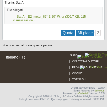
Thanks Sat-An​
File allegati
Sat-An_E2_motor_62° E-30° W.rar
(309.7 KB, 115
visualizzazioni)
2
Quota
Mi piace
Non puoi visualizzare questa pagina
AIUTO
Italiano (IT)
CONTATTA LO STAFF
PRIVACY POLICY IT / US
COOKIE
TORNA SU
DroidSat© openDroid-Team©
Some features by
delicjous
Powered by
vBulletin®
Version 5.7.5
Copyright © 2026 MH Sub I, LLC dba vBulletin. All rights reserved.
Tutti gli orari sono GMT +1. Questa pagina è stata generata alle 08:36 PM.