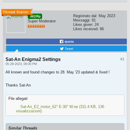
Registrato dal:
May 2023
W@Rp
Messaggi:
81
Super Moderator
Likes given: 24
Likes received: 86
quota
Tweet
Sat-An Enigma2 Settings
#1
05-28-2023, 08:00 PM
All known and found changes to 28. May '23 updated & fixed !
Thanks Sat-An
File allegati
Sat-An_E2_motor_62° E-30° W.rar
(311.4 KB, 136
visualizzazioni)
Similar Threads