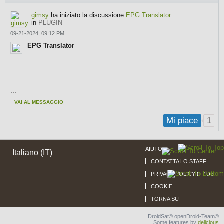
gimsy
ha iniziato la discussione
EPG Translator
in
PLUGIN
09-21-2024, 09:12 PM
EPG Translator
​...
VAI AL MESSAGGIO
1
Mi piace
AIUTO
Italiano (IT)
CONTATTA LO STAFF
PRIVACY POLICY IT / US
COOKIE
TORNA SU
DroidSat© openDroid-Team©
Some features by
delicjous