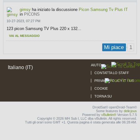
gimsy
ha iniziato la discussione
Picon Samsung Tv Plus IT
in
PICONS
10-27-2023, 07:27 PM
123 picon Samsung TV Plus 220 x 132...
VAI AL MESSAGGIO
1
Mi piace
AIUTO
Italiano (IT)
CONTATTA LO STAFF
PRIVACY POLICY IT / US
COOKIE
TORNA SU
DroidSat© openDroid-Team©
Some features by
delicjous
Powered by
vBulletin®
Version 5.7.5
Copyright © 2026 MH Sub I, LLC dba vBulletin. All rights reserved.
Tutti gli orari sono GMT +1. Questa pagina è stata generata alle 06:28 AM.