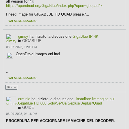
all version for 4K
https://opendroid.org/GigaBlue/index.php?open=gbquad4k
I need image for GIGABLUE HD QUAD please?...
VAI AL MESSAGGIO
gimsy
ha iniziato la discussione
GigaBlue IP 4K
in
GIGABLUE
08-07-2023, 11:08 PM
OpenDroid Images onLine!
​...
VAI AL MESSAGGIO
Blocca
erminio
ha iniziato la discussione
Installare Immagine sul
Gigablue HD 800 Solo/Se/Ue/Seplus/Ueplus/Quad
in
GUIDE
06-09-2023, 04:16 PM
PROCEDURA PER AGGIORNARE IMMAGINE DEL DECODER.