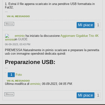
1. Estrai il file appena scaricato in una pendrive USB formattata in
Fat32;
...
VAI AL MESSAGGIO
Blocca
1
Mi piace
erminio
ha iniziato la discussione
Aggiornare Gigablue Trio 4K
in
GUIDE
06-09-2023, 03:43 PM
PREMESSA:Naturalmente in primis scaricare e preparare la pennetta
usb con immagine opendroid dedicata quindi:
Preparazione USB:
...
1
Foto
VAI AL MESSAGGIO
Ultima modifica di
erminio
;
06-09-2023, 04:05 PM
.
Blocca
1
Mi piace