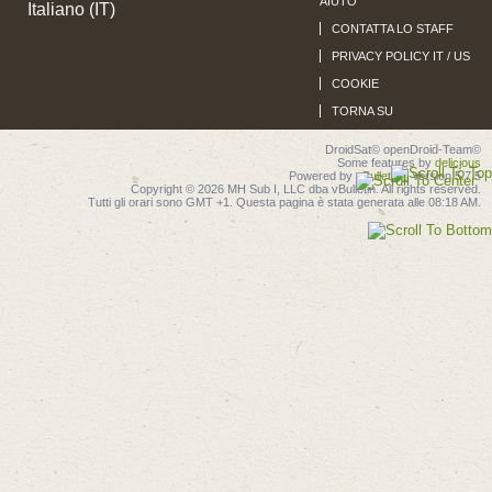
AIUTO
Italiano (IT)
CONTATTA LO STAFF
PRIVACY POLICY IT / US
COOKIE
TORNA SU
DroidSat© openDroid-Team©
Some features by
delicjous
Powered by
vBulletin®
Version 5.7.5
Copyright © 2026 MH Sub I, LLC dba vBulletin. All rights reserved.
Tutti gli orari sono GMT +1. Questa pagina è stata generata alle 08:18 AM.