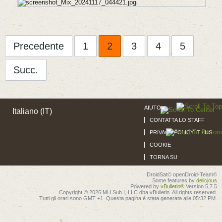
Precedente
1
2
3
4
5
Succ.
AIUTO
Italiano (IT)
CONTATTA LO STAFF
PRIVACY POLICY IT / US
COOKIE
TORNA SU
DroidSat© openDroid-Team©
Some features by
delicjous
Powered by
vBulletin®
Version 5.7.5
Copyright © 2026 MH Sub I, LLC dba vBulletin. All rights reserved.
Tutti gli orari sono GMT +1. Questa pagina è stata generata alle 05:32 PM.